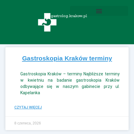
Przejdź
do
treści
Wodorowo-metanowe testy oddechowe
Wodorowy Test Oddechowy
Helicobacter Pylori Test Oddechowy
Gastroskopia Kraków terminy
Gastroskopia Kraków – terminy Najbliższe terminy
w kwietniu na badanie gastroskopia Kraków
odbywające się w naszym gabinecie przy ul.
Kapelanka
CZYTAJ WIĘCEJ
8 czerwca, 2026