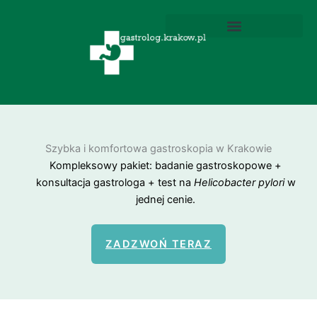
Przejdź
do
treści
Wodorowo-metanowe testy oddechowe
Wodorowy Test Oddechowy
Helicobacter Pylori Test Oddechowy
Szybka i komfortowa gastroskopia w Krakowie
Kompleksowy pakiet: badanie gastroskopowe +
konsultacja gastrologa + test na
Helicobacter pylori
w
jednej cenie.
ZADZWOŃ TERAZ