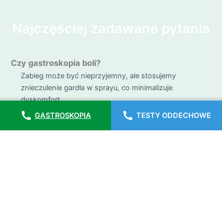
Najczęściej zadawane pytania
Czy gastroskopia boli?
Zabieg może być nieprzyjemny, ale stosujemy
znieczulenie gardła w sprayu, co minimalizuje
dyskomfort.
GASTROSKOPIA
TESTY ODDECHOWE
Jak długo trwa badanie?
Badanie trwa kilka minut, a cała wizyta około 30–60 minut.
Jak się przygotować?
Należy być na czczo. Rano – nic nie jeść ani pić. Jeśli
badanie jest po południu – lekkie śniadanie, a 6 godzin
przed badaniem nic nie spożywać.