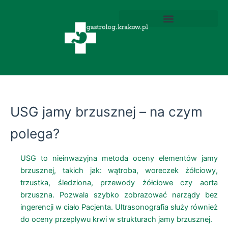
Przejdź
do
treści
Wodorowo-metanowe testy oddechowe
Wodorowy Test Oddechowy
Helicobacter Pylori Test Oddechowy
USG jamy brzusznej – na czym
polega?
USG to nieinwazyjna metoda oceny elementów jamy
brzusznej, takich jak: wątroba, woreczek żółciowy,
trzustka, śledziona, przewody żółciowe czy aorta
brzuszna. Pozwala szybko zobrazować narządy bez
ingerencji w ciało Pacjenta. Ultrasonografia służy również
do oceny przepływu krwi w strukturach jamy brzusznej.